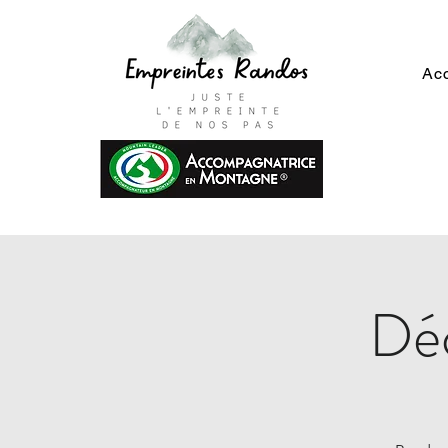
Acc
Déc