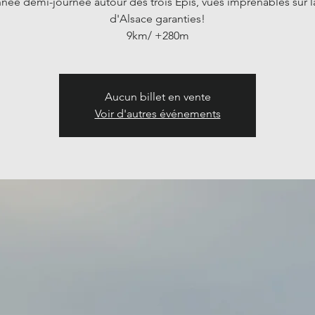
ée demi-journée autour des trois Epis, vues imprenables sur l
d'Alsace garanties!
9km/ +280m
Aucun billet en vente
Voir d'autres événements